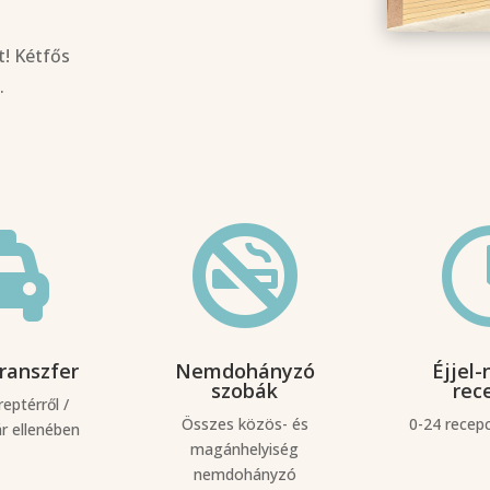
t! Kétfős
.


transzfer
Nemdohányzó
Éjjel-
szobák
rec
reptérről /
Összes közös- és
0-24 recepc
ár ellenében
magánhelyiség
nemdohányzó