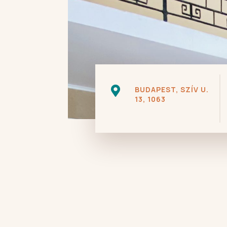

BUDAPEST, SZÍV U.
13, 1063