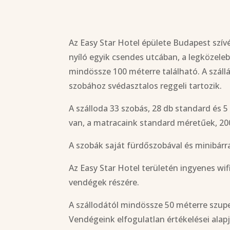
Az Easy Star Hotel épülete Budapest szív
nyíló egyik csendes utcában, a legközele
mindössze 100 méterre található. A szál
szobához svédasztalos reggeli tartozik.
A szálloda 33 szobás, 28 db standard és
van, a matracaink standard méretűek, 2
A szobák saját fürdőszobával és minibárr
Az Easy Star Hotel területén ingyenes wifi
vendégek részére.
A szállodától mindössze 50 méterre szup
Vendégeink elfogulatlan értékelései alap