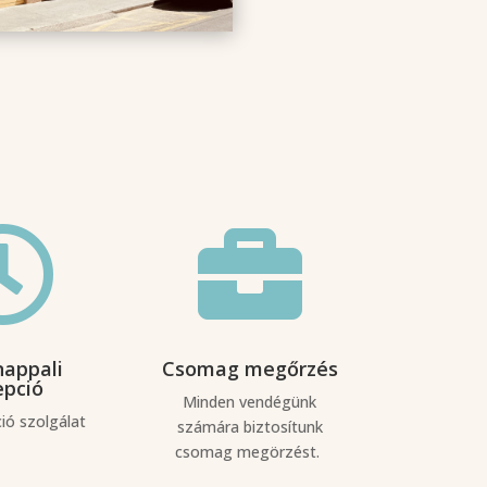


nappali
Csomag megőrzés
epció
Minden vendégünk
ió szolgálat
számára biztosítunk
csomag megörzést.