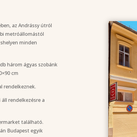
ében, az Andrássy útról
bbi metróállomástól
láshelyen minden
 5 db három ágyas szobánk
00×90 cm
al rendelkeznek.
 áll rendelkezésre a
ermarket található.
ján Budapest egyik