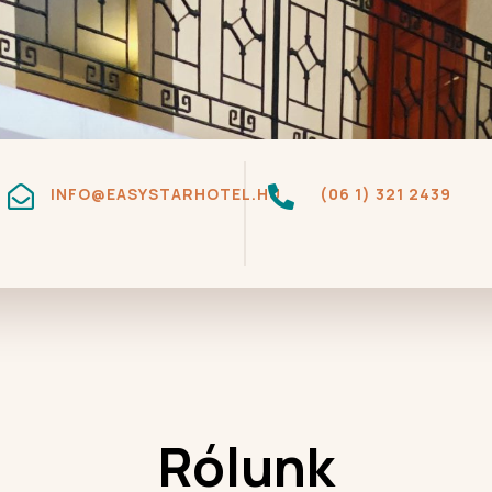

INFO@EASYSTARHOTEL.HU

(06 1) 321 2439
Rólunk