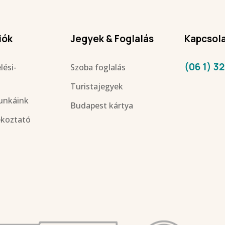
iók
Jegyek & Foglalás
Kapcsol
(06 1) 3
lési-
Szoba foglalás
Turistajegyek
unkáink
Budapest kártya
ékoztató